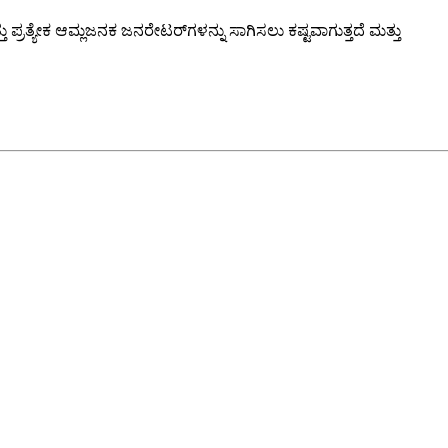
 ಪ್ರತ್ಯೇಕ ಆಮ್ಲಜನಕ ಜನರೇಟರ್‌ಗಳನ್ನು ಸಾಗಿಸಲು ಕಷ್ಟವಾಗುತ್ತದೆ ಮತ್ತು