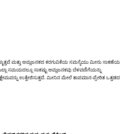
ುತ್ತವೆ ಮತ್ತು ಆಮ್ಲಜನಕದ ಕರಗುವಿಕೆಯ ಸಮಸ್ಯೆಯು ಮೀನು ಸಾಕಣೆಯ
ಿ ಎಲ್ಲಾ ಸಮಯದಲ್ಲೂ ಸಾಕಷ್ಟು ಆಮ್ಲಜನಕವು ಬೆಳವಣಿಗೆಯನ್ನು
ಷೇಮವನ್ನು ಉತ್ತೇಜಿಸುತ್ತದೆ. ಮೀನಿನ ಮೇಲೆ ತಾಪಮಾನ-ಪ್ರೇರಿತ ಒತ್ತಡದ