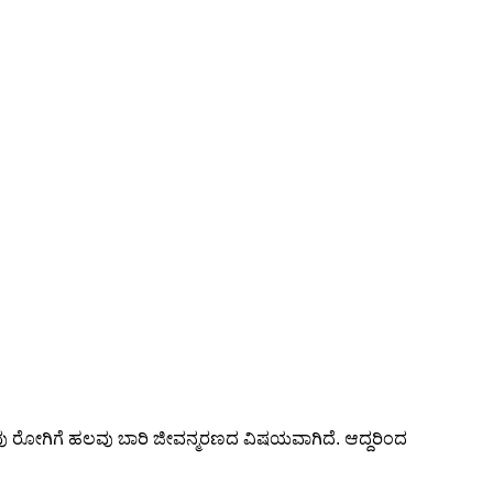
ು ರೋಗಿಗೆ ಹಲವು ಬಾರಿ ಜೀವನ್ಮರಣದ ವಿಷಯವಾಗಿದೆ. ಆದ್ದರಿಂದ