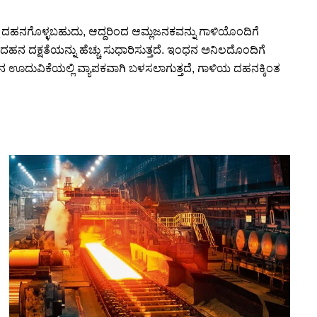
ಿ ದಹನಗೊಳ್ಳಬಹುದು, ಆದ್ದರಿಂದ ಆಮ್ಲಜನಕವನ್ನು ಗಾಳಿಯೊಂದಿಗೆ
ಲಿ ದಹನ ದಕ್ಷತೆಯನ್ನು ಹೆಚ್ಚು ಸುಧಾರಿಸುತ್ತದೆ. ಇಂಧನ ಅನಿಲದೊಂದಿಗೆ
ಗಾಜಿನ ಊದುವಿಕೆಯಲ್ಲಿ ವ್ಯಾಪಕವಾಗಿ ಬಳಸಲಾಗುತ್ತದೆ, ಗಾಳಿಯ ದಹನಕ್ಕಿಂತ