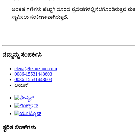
ಅಂತಹ ಗಣಿಗಳು ಹೆಚ್ಚಾಗಿ ದೂರದ ಪ್ರದೇಶಗಳಲ್ಲಿ ನೆಲೆಗೊಂಡಿರುತ್ತವೆ ಮತ್ತು
ಸ್ಥಾಪಿಸಲು ಸಂಕೀರ್ಣವಾಗಿರುತ್ತದೆ.
ನಮ್ಮನ್ನು ಸಂಪರ್ಕಿಸಿ
elena@hznuzhuo.com
0086-15531448603
0086-15531448603
ಲಯನ್
ತ್ವರಿತ ಲಿಂಕ್‌ಗಳು