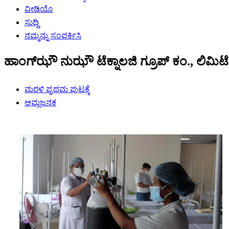
ವೀಡಿಯೊ
ಸುದ್ದಿ
ನಮ್ಮನ್ನು ಸಂಪರ್ಕಿಸಿ
ಹಾಂಗ್‌ಝೌ ನುಝೌ ಟೆಕ್ನಾಲಜಿ ಗ್ರೂಪ್ ಕಂ., ಲಿಮಿಟೆ
ಮರಳಿ ಪ್ರಥಮ ಪುಟಕ್ಕೆ
ಆಮ್ಲಜನಕ