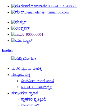
ದೂರವಾಣಿ: 0086-15531448603
E-mail:elena@hznuzhuo.com
English
ಮರಳಿ ಪ್ರಥಮ ಪುಟಕ್ಕೆ
ನುಝುಒ ಬಗ್ಗೆ
ಕಂಪನಿಯ ಅವಲೋಕನ
NUZHUO ಸಾಮರ್ಥ್ಯ
ನುಝುವೋ ಗ್ರಾಹಕ
ಗ್ರಾಹಕರ ಪ್ರತಿಕ್ರಿಯೆ
ಮುಖಾಮುಖಿ