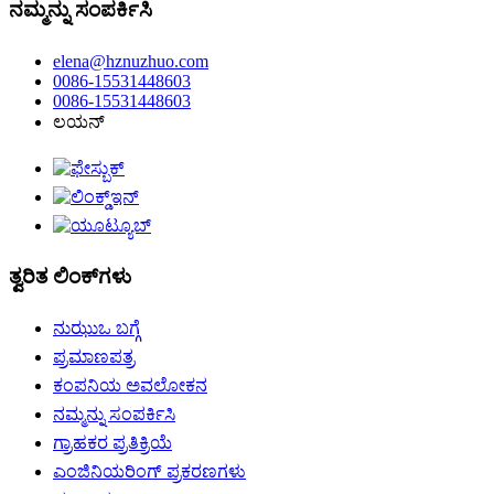
ನಮ್ಮನ್ನು ಸಂಪರ್ಕಿಸಿ
elena@hznuzhuo.com
0086-15531448603
0086-15531448603
ಲಯನ್
ತ್ವರಿತ ಲಿಂಕ್‌ಗಳು
ನುಝುಒ ಬಗ್ಗೆ
ಪ್ರಮಾಣಪತ್ರ
ಕಂಪನಿಯ ಅವಲೋಕನ
ನಮ್ಮನ್ನು ಸಂಪರ್ಕಿಸಿ
ಗ್ರಾಹಕರ ಪ್ರತಿಕ್ರಿಯೆ
ಎಂಜಿನಿಯರಿಂಗ್ ಪ್ರಕರಣಗಳು