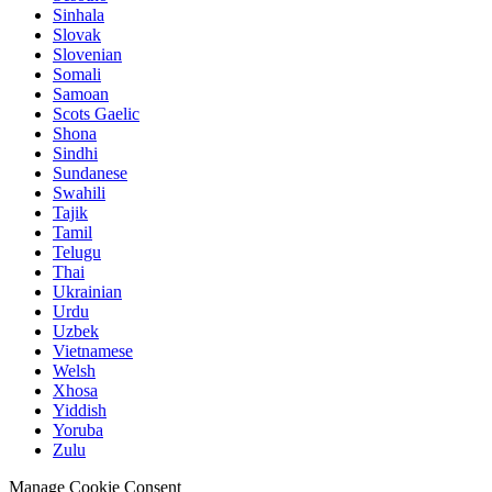
Sinhala
Slovak
Slovenian
Somali
Samoan
Scots Gaelic
Shona
Sindhi
Sundanese
Swahili
Tajik
Tamil
Telugu
Thai
Ukrainian
Urdu
Uzbek
Vietnamese
Welsh
Xhosa
Yiddish
Yoruba
Zulu
Manage Cookie Consent