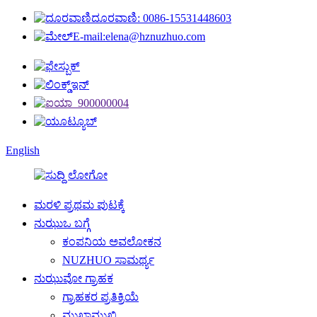
ದೂರವಾಣಿ: 0086-15531448603
E-mail:elena@hznuzhuo.com
English
ಮರಳಿ ಪ್ರಥಮ ಪುಟಕ್ಕೆ
ನುಝುಒ ಬಗ್ಗೆ
ಕಂಪನಿಯ ಅವಲೋಕನ
NUZHUO ಸಾಮರ್ಥ್ಯ
ನುಝುವೋ ಗ್ರಾಹಕ
ಗ್ರಾಹಕರ ಪ್ರತಿಕ್ರಿಯೆ
ಮುಖಾಮುಖಿ