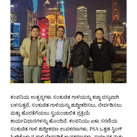
ಕಂಪನಿಯ ಉತ್ಪನ್ನಗಳು ಸಂಕುಚಿತ ಗಾಳಿಯನ್ನು ಕಚ್ಚಾ ವಸ್ತುವಾಗಿ
ಬಳಸುತ್ತವೆ, ಸಂಕುಚಿತ ಗಾಳಿಯನ್ನು ಶುದ್ಧೀಕರಿಸಲು, ಬೇರ್ಪಡಿಸಲು
ಮತ್ತು ಹೊರತೆಗೆಯಲು ಸ್ವಯಂಚಾಲಿತ ಪ್ರಕ್ರಿಯೆ
ಕಾರ್ಯವಿಧಾನಗಳನ್ನು ಹೊಂದಿವೆ. ಕಂಪನಿಯು ಏಳು ಸರಣಿಯ
ಸಂಕುಚಿತ ಗಾಳಿ ಶುದ್ಧೀಕರಣ ಉಪಕರಣಗಳು, PSA ಒತ್ತಡ ಸ್ವಿಂಗ್
ಹೀರಿಕೊಳ್ಳುವ ಗಾಳಿ ಬೇರ್ಪಡಿಕೆ ಉಪಕರಣಗಳು, ಸಾರಜನಕ ಮತ್ತು