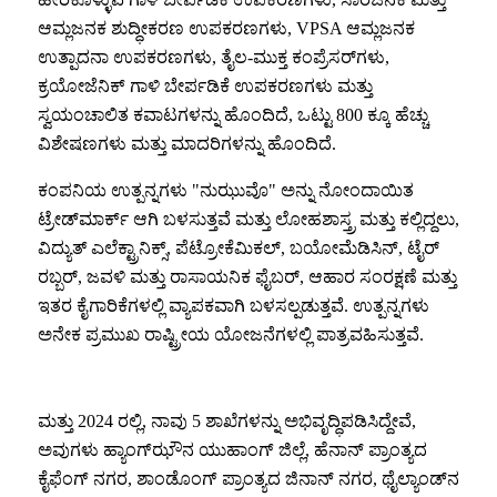
ಆಮ್ಲಜನಕ ಶುದ್ಧೀಕರಣ ಉಪಕರಣಗಳು, VPSA ಆಮ್ಲಜನಕ
ಉತ್ಪಾದನಾ ಉಪಕರಣಗಳು, ತೈಲ-ಮುಕ್ತ ಕಂಪ್ರೆಸರ್‌ಗಳು,
ಕ್ರಯೋಜೆನಿಕ್ ಗಾಳಿ ಬೇರ್ಪಡಿಕೆ ಉಪಕರಣಗಳು ಮತ್ತು
ಸ್ವಯಂಚಾಲಿತ ಕವಾಟಗಳನ್ನು ಹೊಂದಿದೆ, ಒಟ್ಟು 800 ಕ್ಕೂ ಹೆಚ್ಚು
ವಿಶೇಷಣಗಳು ಮತ್ತು ಮಾದರಿಗಳನ್ನು ಹೊಂದಿದೆ.
ಕಂಪನಿಯ ಉತ್ಪನ್ನಗಳು "ನುಝುವೊ" ಅನ್ನು ನೋಂದಾಯಿತ
ಟ್ರೇಡ್‌ಮಾರ್ಕ್ ಆಗಿ ಬಳಸುತ್ತವೆ ಮತ್ತು ಲೋಹಶಾಸ್ತ್ರ ಮತ್ತು ಕಲ್ಲಿದ್ದಲು,
ವಿದ್ಯುತ್ ಎಲೆಕ್ಟ್ರಾನಿಕ್ಸ್, ಪೆಟ್ರೋಕೆಮಿಕಲ್, ಬಯೋಮೆಡಿಸಿನ್, ಟೈರ್
ರಬ್ಬರ್, ಜವಳಿ ಮತ್ತು ರಾಸಾಯನಿಕ ಫೈಬರ್, ಆಹಾರ ಸಂರಕ್ಷಣೆ ಮತ್ತು
ಇತರ ಕೈಗಾರಿಕೆಗಳಲ್ಲಿ ವ್ಯಾಪಕವಾಗಿ ಬಳಸಲ್ಪಡುತ್ತವೆ. ಉತ್ಪನ್ನಗಳು
ಅನೇಕ ಪ್ರಮುಖ ರಾಷ್ಟ್ರೀಯ ಯೋಜನೆಗಳಲ್ಲಿ ಪಾತ್ರವಹಿಸುತ್ತವೆ.
ಮತ್ತು 2024 ರಲ್ಲಿ, ನಾವು 5 ಶಾಖೆಗಳನ್ನು ಅಭಿವೃದ್ಧಿಪಡಿಸಿದ್ದೇವೆ,
ಅವುಗಳು ಹ್ಯಾಂಗ್‌ಝೌನ ಯುಹಾಂಗ್ ಜಿಲ್ಲೆ, ಹೆನಾನ್ ಪ್ರಾಂತ್ಯದ
ಕೈಫೆಂಗ್ ನಗರ, ಶಾಂಡೊಂಗ್ ಪ್ರಾಂತ್ಯದ ಜಿನಾನ್ ನಗರ, ಥೈಲ್ಯಾಂಡ್‌ನ