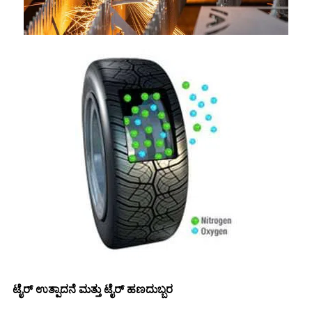
ಟೈರ್ ಉತ್ಪಾದನೆ ಮತ್ತು ಟೈರ್ ಹಣದುಬ್ಬರ