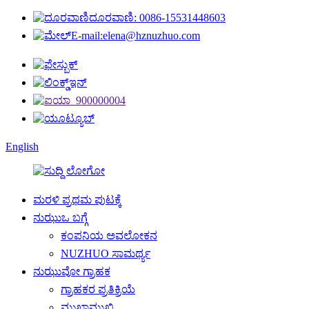
ದೂರವಾಣಿ: 0086-15531448603
E-mail:elena@hznuzhuo.com
English
ಮರಳಿ ಪ್ರಥಮ ಪುಟಕ್ಕೆ
ನುಝುಒ ಬಗ್ಗೆ
ಕಂಪನಿಯ ಅವಲೋಕನ
NUZHUO ಸಾಮರ್ಥ್ಯ
ನುಝುವೋ ಗ್ರಾಹಕ
ಗ್ರಾಹಕರ ಪ್ರತಿಕ್ರಿಯೆ
ಮುಖಾಮುಖಿ