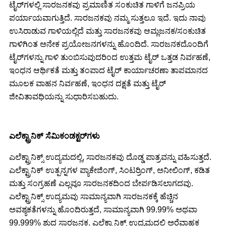
ಟೈರ್‌ಗಳಲ್ಲಿ ಸಾರಜನಕವು ಪ್ರಮಾಣಿತ ಸಂಕುಚಿತ ಗಾಳಿಗೆ ಜನಪ್ರಿಯ
ಪರ್ಯಾಯವಾಗುತ್ತಿದೆ. ಸಾರಜನಕವು ನಮ್ಮ ಸುತ್ತಲೂ ಇದೆ. ಇದು ನಾವು
ಉಸಿರಾಡುವ ಗಾಳಿಯಲ್ಲಿದೆ ಮತ್ತು ಸಾರಜನಕವು ಆಮ್ಲಜನಕ/ಸಂಕುಚಿತ
ಗಾಳಿಗಿಂತ ಅನೇಕ ಪ್ರಯೋಜನಗಳನ್ನು ಹೊಂದಿದೆ. ಸಾರಜನಕದೊಂದಿಗೆ
ಟೈರ್‌ಗಳನ್ನು ಗಾಳಿ ತುಂಬಿಸುವುದರಿಂದ ಉತ್ತಮ ಟೈರ್ ಒತ್ತಡ ನಿರ್ವಹಣೆ,
ಇಂಧನ ಆರ್ಥಿಕತೆ ಮತ್ತು ತಂಪಾದ ಟೈರ್ ಕಾರ್ಯಾಚರಣಾ ತಾಪಮಾನದ
ಮೂಲಕ ವಾಹನ ನಿರ್ವಹಣೆ, ಇಂಧನ ದಕ್ಷತೆ ಮತ್ತು ಟೈರ್
ಜೀವಿತಾವಧಿಯನ್ನು ಸುಧಾರಿಸಬಹುದು.
ಎಲೆಕ್ಟ್ರಾನಿಕ್ ಸೆಮಿಕಂಡಕ್ಟರ್‌ಗಳು
ಎಲೆಕ್ಟ್ರಾನಿಕ್ಸ್ ಉದ್ಯಮದಲ್ಲಿ, ಸಾರಜನಕವು ದೊಡ್ಡ ಪಾತ್ರವನ್ನು ವಹಿಸುತ್ತದೆ.
ಎಲೆಕ್ಟ್ರಾನಿಕ್ ಉತ್ಪನ್ನಗಳ ಪ್ಯಾಕೇಜಿಂಗ್, ಸಿಂಟರ್ರಿಂಗ್, ಅನೀಲಿಂಗ್, ಕಡಿತ
ಮತ್ತು ಸಂಗ್ರಹಣೆ ಎಲ್ಲವೂ ಸಾರಜನಕದಿಂದ ಬೇರ್ಪಡಿಸಲಾಗದವು.
ಎಲೆಕ್ಟ್ರಾನಿಕ್ಸ್ ಉದ್ಯಮವು ಸಾಮಾನ್ಯವಾಗಿ ಸಾರಜನಕಕ್ಕೆ ಹೆಚ್ಚಿನ
ಅವಶ್ಯಕತೆಗಳನ್ನು ಹೊಂದಿರುತ್ತದೆ, ಸಾಮಾನ್ಯವಾಗಿ 99.99% ಅಥವಾ
99.999% ಶುದ್ಧ ಸಾರಜನಕ. ಎಲೆಕ್ಟ್ರಾನಿಕ್ಸ್ ಉದ್ಯಮದಲ್ಲಿ ಅರೆವಾಹಕ