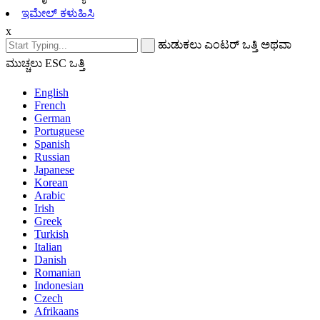
ಇಮೇಲ್ ಕಳುಹಿಸಿ
x
ಹುಡುಕಲು ಎಂಟರ್ ಒತ್ತಿ ಅಥವಾ
ಮುಚ್ಚಲು ESC ಒತ್ತಿ
English
French
German
Portuguese
Spanish
Russian
Japanese
Korean
Arabic
Irish
Greek
Turkish
Italian
Danish
Romanian
Indonesian
Czech
Afrikaans