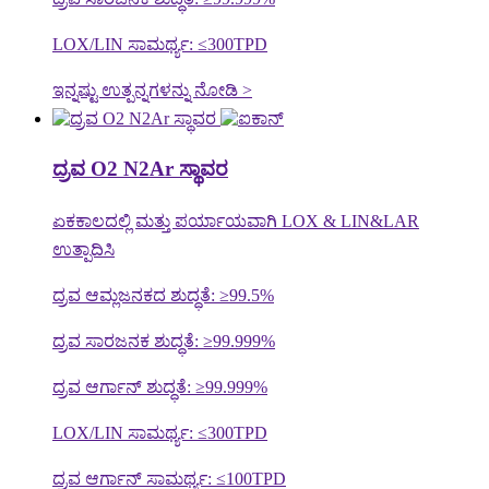
LOX/LIN ಸಾಮರ್ಥ್ಯ: ≤300TPD
ಇನ್ನಷ್ಟು ಉತ್ಪನ್ನಗಳನ್ನು ನೋಡಿ >
ದ್ರವ O2 N2Ar ಸ್ಥಾವರ
ಏಕಕಾಲದಲ್ಲಿ ಮತ್ತು ಪರ್ಯಾಯವಾಗಿ LOX & LIN&LAR
ಉತ್ಪಾದಿಸಿ
ದ್ರವ ಆಮ್ಲಜನಕದ ಶುದ್ಧತೆ: ≥99.5%
ದ್ರವ ಸಾರಜನಕ ಶುದ್ಧತೆ: ≥99.999%
ದ್ರವ ಆರ್ಗಾನ್ ಶುದ್ಧತೆ: ≥99.999%
LOX/LIN ಸಾಮರ್ಥ್ಯ: ≤300TPD
ದ್ರವ ಆರ್ಗಾನ್ ಸಾಮರ್ಥ್ಯ: ≤100TPD