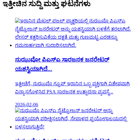
ಇತ್ತೀಚಿನ ಸುದ್ದಿ ಮತ್ತು ಘಟನೆಗಳು
ನುಝುವೋ ಪಿಎಸ್ಎ ಸಾರಜನಕ ಜನರೇಟರ್
ಯಶಸ್ವಿಯಾಗಿದೆ...
ಇತ್ತೀಚೆಗೆ, ನುಝುವೊ ಗ್ರೂಪ್ ಇರಾನಿನ ಒಬ್ಬ ವ್ಯಕ್ತಿಗಾಗಿ ವಿಶೇಷವಾಗಿ
ವಿನ್ಯಾಸಗೊಳಿಸಿದ PSA ಸಾರಜನಕ ಉತ್ಪಾದನಾ ವ್ಯವಸ್ಥೆ...
2026-02-06