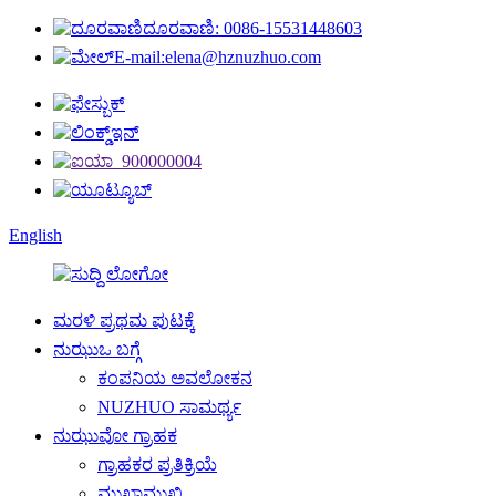
ದೂರವಾಣಿ: 0086-15531448603
E-mail:elena@hznuzhuo.com
English
ಮರಳಿ ಪ್ರಥಮ ಪುಟಕ್ಕೆ
ನುಝುಒ ಬಗ್ಗೆ
ಕಂಪನಿಯ ಅವಲೋಕನ
NUZHUO ಸಾಮರ್ಥ್ಯ
ನುಝುವೋ ಗ್ರಾಹಕ
ಗ್ರಾಹಕರ ಪ್ರತಿಕ್ರಿಯೆ
ಮುಖಾಮುಖಿ